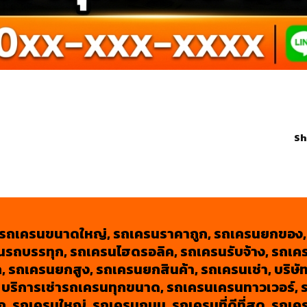
Sh
, รถเครนขนาดใหญ่, รถเครนราคาถูก, รถเครนยกของ,
รถบรรทุก, รถเครนไฮดรอลิค, รถเครนรับจ้าง, รถเครน
 รถเครนยกสูง, รถเครนยกสินค้า, รถเครนเช่า, บริษั
ร, บริการเช่ารถเครนทุกขนาด, รถเครนเครนทาวเวอร์
, รถเครนใหญ่, รถเครนถนน, รถเครนที่ดีที่สุด, รถเคร