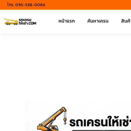
โทร. 095-538-0084
หน้าแรก
ค้นหาเครน
สินค้