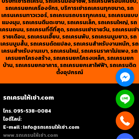
บริษัทเช่ารถเครน, รถเครนมืออาชีพ, รถเครนพร้อมคนขับ,
รถเครนยกเครื่องจักร, บริการเช่ารถเครนทุกขนาด, รถ
เครนเครนทาวเวอร์, รถเครนรถบรรทุกเครน, รถเครนแบบ
แมงมุม, รถเครนตีนตะขาบ, รถเครนเล็ก, รถเครนใหญ่, รถ
เครนถนน, รถเครนที่ดีที่สุด, รถเครนเช่ารายวัน, รถเครนเช่า
รายเดือน, รถเครนเฮี๊ยบ, รถเครนพับ, รถเครนบูมยาว, รถ
เครนบูมสั้น, รถเครนดัดแปลง, รถเครนสำหรับงานหนัก, รถ
เครนสำหรับงานเบา, รถเครนใหม่, รถเครนราคาไม่แพง, รถ
เครนยกโครงสร้าง, รถเครนยกโครงเหล็ก, รถเครนยก
บ้าน, รถเครนยกอาคาร, รถเครนยกเสาไฟฟ้า, รถเครนติด
ตั้งอุปกรณ์
รถเครนให้เช่า.com
โทร. 095-538-0084
ไอดีไลน์:
E-mail : info@รถเครนให้เช่า.com
www.รถเครนให้เช่า.com